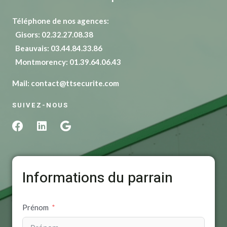
Téléphone de nos agences:
Gisors: 02.32.27.08.38
Beauvais: 03.44.84.33.86
Montmorency: 01.39.64.06.43
Mail: contact@ttsecurite.com
SUIVEZ-NOUS
F
L
G
a
i
o
c
n
o
e
k
g
b
e
l
Informations du parrain
o
d
e
o
i
k
n
Prénom